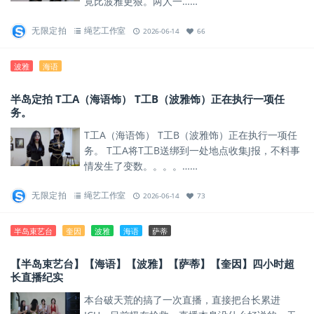
竟比波雅更狠。两人一……
无限定拍
绳艺工作室
2026-06-14
66
波雅
海语
半岛定拍 T工A（海语饰） T工B（波雅饰）正在执行一项任
务。
T工A（海语饰） T工B（波雅饰）正在执行一项任
务。 T工A将T工B送绑到一处地点收集J报，不料事
情发生了变数。。。。……
无限定拍
绳艺工作室
2026-06-14
73
半岛束艺台
奎因
波雅
海语
萨蒂
【半岛束艺台】【海语】【波雅】【萨蒂】【奎因】四小时超
长直播纪实
本台破天荒的搞了一次直播，直接把台长累进