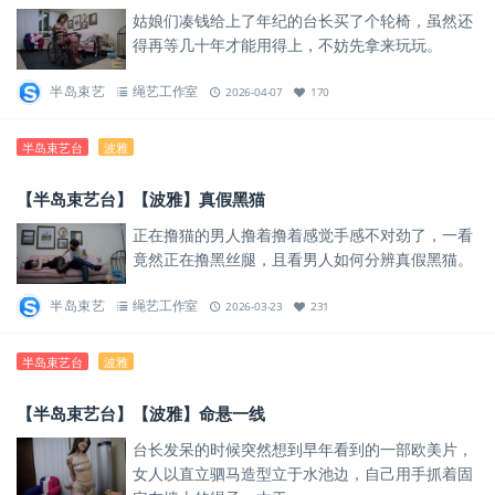
姑娘们凑钱给上了年纪的台长买了个轮椅，虽然还
得再等几十年才能用得上，不妨先拿来玩玩。
半岛束艺
绳艺工作室
2026-04-07
170
半岛束艺台
波雅
【半岛束艺台】【波雅】真假黑猫
正在撸猫的男人撸着撸着感觉手感不对劲了，一看
竟然正在撸黑丝腿，且看男人如何分辨真假黑猫。
半岛束艺
绳艺工作室
2026-03-23
231
半岛束艺台
波雅
【半岛束艺台】【波雅】命悬一线
台长发呆的时候突然想到早年看到的一部欧美片，
女人以直立驷马造型立于水池边，自己用手抓着固