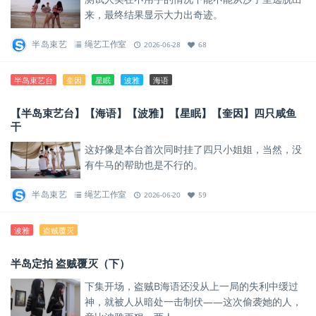
来，最终结果显示大力出奇迹。
半岛束艺
绳艺工作室
2026-06-28
68
半岛束艺台
奎因
星眠
波雅
海语
【半岛束艺台】【海语】【波雅】【星眠】【奎因】四只咸鱼
干
这好像是本台首次同时挂了四只小姐姐，当然，没
有牛马的帮助也是不行的。
半岛束艺
绳艺工作室
2026-06-20
59
波雅
盗贼覆灭
半岛定拍 盗贼覆灭（下）
下集开场，盗贼B海语还没从上一局的失利中缓过
神，就被人从暗处一击制伏——这次偷袭她的人，