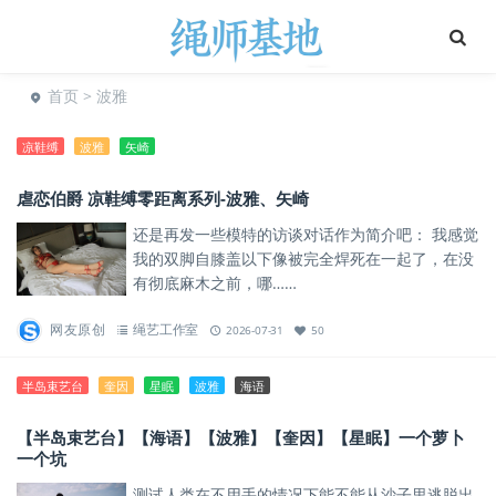
首页
> 波雅
凉鞋缚
波雅
矢崎
虐恋伯爵 凉鞋缚零距离系列-波雅、矢崎
还是再发一些模特的访谈对话作为简介吧： 我感觉
我的双脚自膝盖以下像被完全焊死在一起了，在没
有彻底麻木之前，哪……
网友原创
绳艺工作室
2026-07-31
50
半岛束艺台
奎因
星眠
波雅
海语
【半岛束艺台】【海语】【波雅】【奎因】【星眠】一个萝卜
一个坑
测试人类在不用手的情况下能不能从沙子里逃脱出