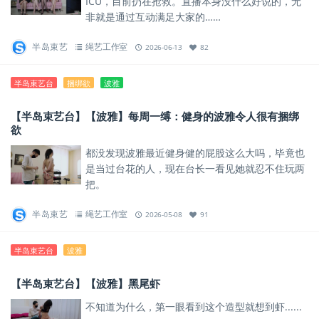
ICU，目前扔在抢救。直播本身没什么好说的，无
非就是通过互动满足大家的……
半岛束艺
绳艺工作室
2026-06-13
82
半岛束艺台
捆绑欲
波雅
【半岛束艺台】【波雅】每周一缚：健身的波雅令人很有捆绑
欲
都没发现波雅最近健身健的屁股这么大吗，毕竟也
是当过台花的人，现在台长一看见她就忍不住玩两
把。
半岛束艺
绳艺工作室
2026-05-08
91
半岛束艺台
波雅
【半岛束艺台】【波雅】黑尾虾
不知道为什么，第一眼看到这个造型就想到虾......