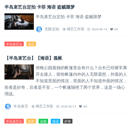
半岛束艺台定拍 卡菲 海语 盗贼噩梦
半岛束艺台定拍 卡菲 海语 盗贼噩梦
无限定拍
绳艺工作室
2026-06-14
68
半岛束艺台
海语
【半岛束艺台】【海语】孤帐
傍晚公园孤独的帐篷里会有什么？台长已经驱车离
开去接人，留给帐篷内外的人无限遐想，外面的人
不知道里面的情况，里面的人不知道外面的情况，
前者是好奇，后者是不安，一个帐篷隔绝了两个世界，这是一场心
理战。
半岛束艺
绳艺工作室
2026-06-13
84
半岛束艺台
奎因
波雅
海语
萨蒂