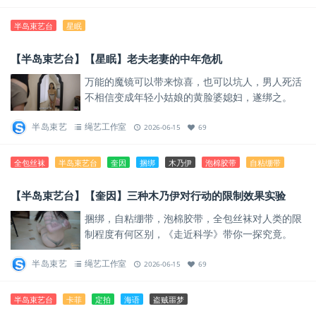
半岛束艺台
星眠
【半岛束艺台】【星眠】老夫老妻的中年危机
万能的魔镜可以带来惊喜，也可以坑人，男人死活
不相信变成年轻小姑娘的黄脸婆媳妇，遂绑之。
半岛束艺
绳艺工作室
2026-06-15
69
全包丝袜
半岛束艺台
奎因
捆绑
木乃伊
泡棉胶带
自粘绷带
【半岛束艺台】【奎因】三种木乃伊对行动的限制效果实验
捆绑，自粘绷带，泡棉胶带，全包丝袜对人类的限
制程度有何区别，《走近科学》带你一探究竟。
半岛束艺
绳艺工作室
2026-06-15
69
半岛束艺台
卡菲
定拍
海语
盗贼噩梦