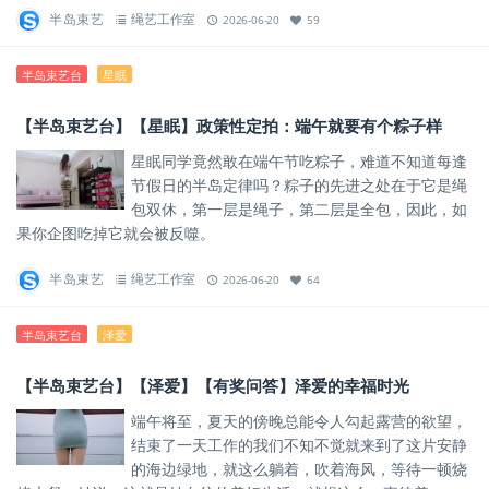
半岛束艺
绳艺工作室
2026-06-20
59
半岛束艺台
星眠
【半岛束艺台】【星眠】政策性定拍：端午就要有个粽子样
星眠同学竟然敢在端午节吃粽子，难道不知道每逢
节假日的半岛定律吗？粽子的先进之处在于它是绳
包双休，第一层是绳子，第二层是全包，因此，如
果你企图吃掉它就会被反噬。
半岛束艺
绳艺工作室
2026-06-20
64
半岛束艺台
泽爱
【半岛束艺台】【泽爱】【有奖问答】泽爱的幸福时光
端午将至，夏天的傍晚总能令人勾起露营的欲望，
结束了一天工作的我们不知不觉就来到了这片安静
的海边绿地，就这么躺着，吹着海风，等待一顿烧