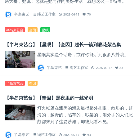
烤大餐，她说：这就是她向往的美好生活，就想这么一直待着。
半岛束艺
绳艺工作室
2026-06-19
70
半岛束艺台
奎因
星眠
【半岛束艺台】【星眠】【奎因】超长一镜到底花絮合集
星眠其实是个话痨，或许你能听到很多八卦哦。
半岛束艺
绳艺工作室
2026-06-17
83
半岛束艺台
奎因
【半岛束艺台】【奎因】黑夜里的一丝光明
灯火帐篷在漆黑的海边显得格外扎眼，散步的，赶
海的，越野的，陷车的，吵架的，闹分手的人们此
刻都来到了这篇沙滩，却彼此看不见。
半岛束艺
绳艺工作室
2026-06-17
93