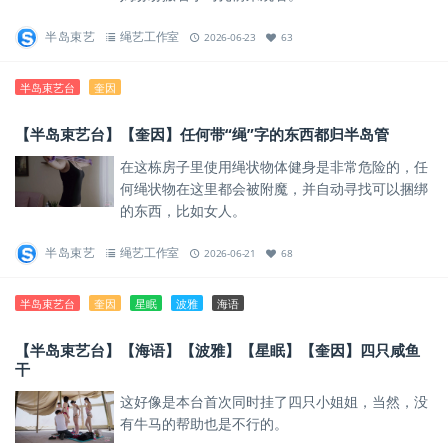
半岛束艺
绳艺工作室
2026-06-23
63
半岛束艺台
奎因
【半岛束艺台】【奎因】任何带“绳”字的东西都归半岛管
在这栋房子里使用绳状物体健身是非常危险的，任
何绳状物在这里都会被附魔，并自动寻找可以捆绑
的东西，比如女人。
半岛束艺
绳艺工作室
2026-06-21
68
半岛束艺台
奎因
星眠
波雅
海语
【半岛束艺台】【海语】【波雅】【星眠】【奎因】四只咸鱼
干
这好像是本台首次同时挂了四只小姐姐，当然，没
有牛马的帮助也是不行的。