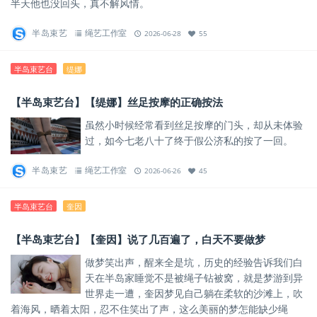
半天他也没回头，真不解风情。
半岛束艺
绳艺工作室
2026-06-28
55
半岛束艺台
缇娜
【半岛束艺台】【缇娜】丝足按摩的正确按法
虽然小时候经常看到丝足按摩的门头，却从未体验
过，如今七老八十了终于假公济私的按了一回。
半岛束艺
绳艺工作室
2026-06-26
45
半岛束艺台
奎因
【半岛束艺台】【奎因】说了几百遍了，白天不要做梦
做梦笑出声，醒来全是坑，历史的经验告诉我们白
天在半岛家睡觉不是被绳子钻被窝，就是梦游到异
世界走一遭，奎因梦见自己躺在柔软的沙滩上，吹
着海风，晒着太阳，忍不住笑出了声，这么美丽的梦怎能缺少绳