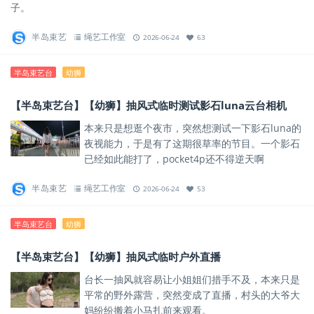
子。
半岛束艺
绳艺工作室
2026-06-24
63
半岛束艺台
幼狮
【半岛束艺台】【幼狮】抽风式临时测试影石luna云台相机
本来只是想逛个夜市，突然想测试一下影石luna的
夜视能力，于是有了这期很草率的节目。一个影石
已经如此能打了，pocket4p还不得逆天啊
半岛束艺
绳艺工作室
2026-06-24
53
半岛束艺台
幼狮
【半岛束艺台】【幼狮】抽风式临时户外直播
台长一抽风就容易让小姐姐们措手不及，本来只是
平常的野外露营，突然变成了直播，村头的大爷大
妈纷纷搬着小马扎前来观看。