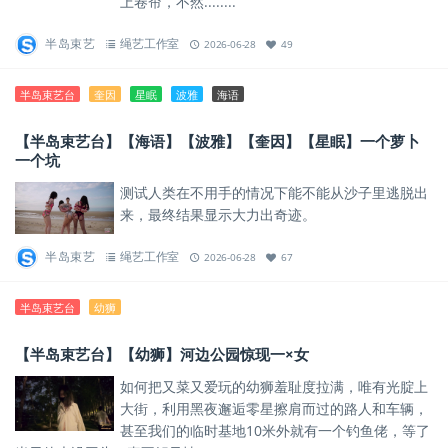
上卷帘，不然........
半岛束艺
绳艺工作室
2026-06-28
49
半岛束艺台
奎因
星眠
波雅
海语
【半岛束艺台】【海语】【波雅】【奎因】【星眠】一个萝卜
一个坑
测试人类在不用手的情况下能不能从沙子里逃脱出
来，最终结果显示大力出奇迹。
半岛束艺
绳艺工作室
2026-06-28
67
半岛束艺台
幼狮
【半岛束艺台】【幼狮】河边公园惊现一×女
如何把又菜又爱玩的幼狮羞耻度拉满，唯有光腚上
大街，利用黑夜邂逅零星擦肩而过的路人和车辆，
甚至我们的临时基地10米外就有一个钓鱼佬，等了