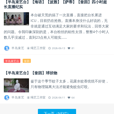
【半岛束艺台】【海语】【波雅】【萨蒂】【奎因】四小时超
长直播纪实
本台破天荒的搞了一次直播，直接把台长累进
ICU，目前扔在抢救。直播本身没什么好说的，无
非就是通过互动满足大家的要求和玩法，回答大家
的问题。令我印象深刻的是，本台粉丝的粘性太强，整整4个小时人
数几乎没减过，直到23点有人可能实……
半岛束艺
绳艺工作室
2026-06-13
81
半岛束艺台
奎因
【半岛束艺台】【奎因】球状物
鉴于这个季节蚊子太多，花露水蚊香统统不好使，
只有物理隔离大法才能避免蚊虫叮咬。
半岛束艺
绳艺工作室
2026-06-11
64
下一页（NEXT）