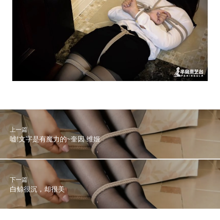
上一篇
嘘!文字是有魔力的~奎因 维姬
下一篇
白鲸很沉，却很美