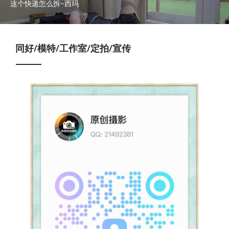
这个快递怎么拆~西玛
同好/模特/工作室/定拍/宣传