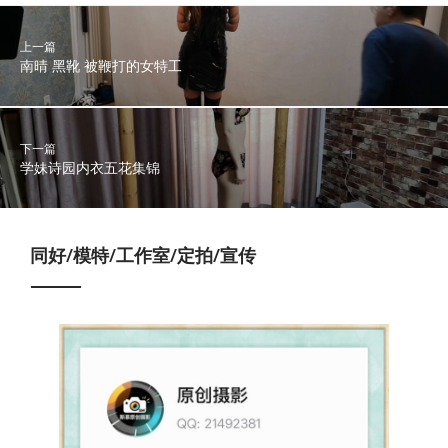
上一篇
南晴 黑靴 被鞭打的女特工
下一篇
学妹诗园内衣五花集锦
同好/模特/工作室/定拍/宣传