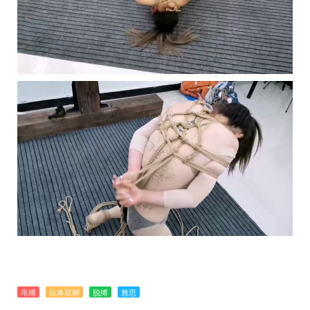
吊缚
玩单双脚
脱缚
雅思