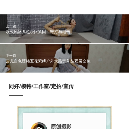
上一篇
欧式风冰儿超极限紧固，鞭打与电击
下一篇
云儿白色硬绳五花紧缚户外大路旁草丛双层全包
同好/模特/工作室/定拍/宣传