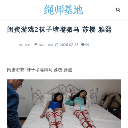
闺蜜游戏2袜子堵嘴驷马 苏樱 雅熙
2026-02-28
99
随心原创
绳艺工作室
闺蜜游戏2袜子堵嘴驷马 苏樱 雅熙