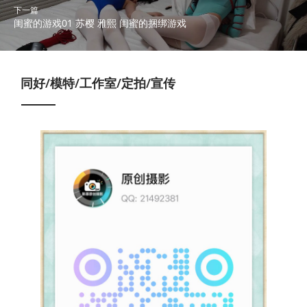
下一篇
闺蜜的游戏01 苏樱 雅熙 闺蜜的捆绑游戏
同好/模特/工作室/定拍/宣传