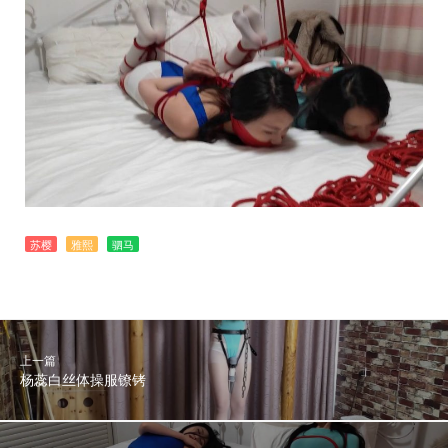
苏樱
雅熙
驷马
上一篇
杨蕊白丝体操服镣铐