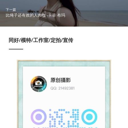
下一篇
比绳子还有效的人肉枷~卡菲 布玛
同好/模特/工作室/定拍/宣传