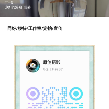
下一篇
少妇的浴袍~雪碧
同好/模特/工作室/定拍/宣传