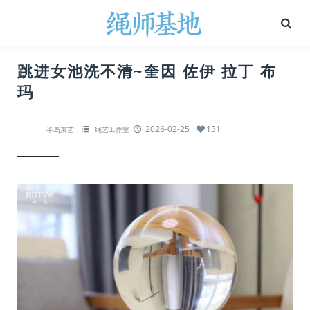
跳进女池洗不清~奎因 佐伊 拉丁 布
玛
2026-02-25
131
半岛束艺
绳艺工作室