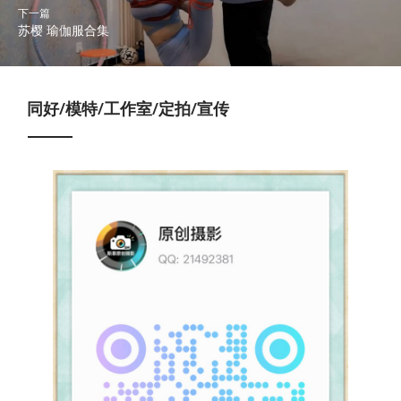
下一篇
苏樱 瑜伽服合集
同好/模特/工作室/定拍/宣传