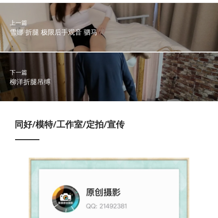
上一篇
雪娜 折腿 极限后手观音 驷马
下一篇
柳洋折腿吊缚
同好/模特/工作室/定拍/宣传