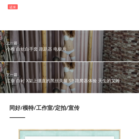
诺米
上一篇
小稚 白丝白手套 跪趴器 电极片
下一篇
江奈 白衬 X架上绷直的黑丝美腿 SP 跪爬器体验 天生的艾姆
同好/模特/工作室/定拍/宣传