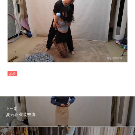
苏樱
上一篇
夏云职业装被绑