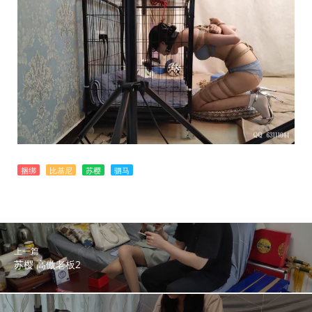
捆绑
比基尼
苏樱
驷马
上一篇
苏樱 高傲老板2