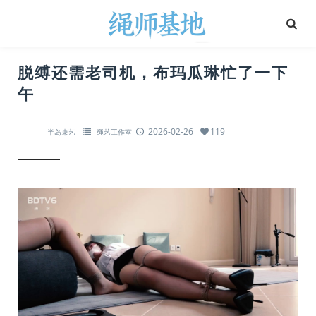
脱缚还需老司机，布玛瓜琳忙了一下
午
2026-02-26
119
半岛束艺
绳艺工作室