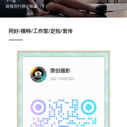
下一篇
跟领导打牌还敢赢（下）
同好/模特/工作室/定拍/宣传