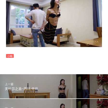
小晚
上一篇
美杜莎之盾~西玛 佟镜