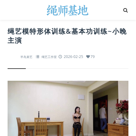
绳艺模特形体训练&基本功训练~小晚
主演
2026-02-25
79
半岛束艺
绳艺工作室