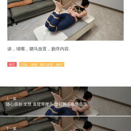
谈，堵嘴，驷马放置，挠痒内容.
绳艺
访谈，堵嘴，驷马放置，挠痒
上一篇
随心原创 文慧 直臂弯腰吊 垫起脚尖极限忍受
下一篇