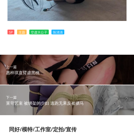
SP
主题
空虚大公子
陈清清
上一篇
惠梓琪直臂虐黑桃
下一篇
莱苛艺束 被绑架的少妇 逃跑无果反被驷马
同好/模特/工作室/定拍/宣传