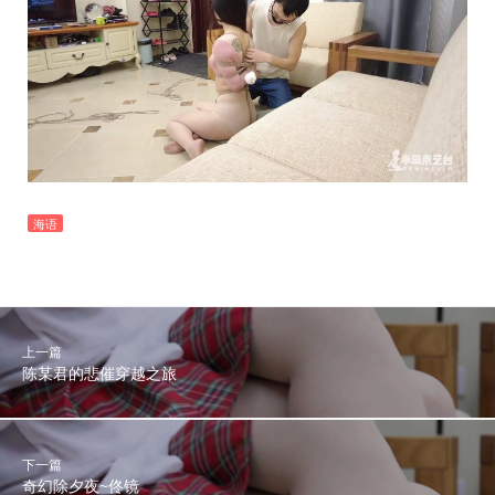
海语
上一篇
陈某君的悲催穿越之旅
下一篇
奇幻除夕夜~佟镜