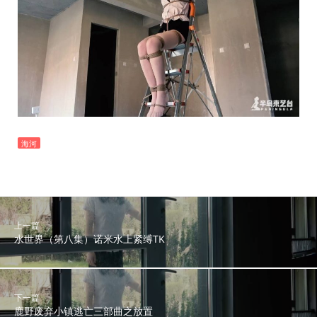
海河
上一篇
水世界（第八集）诺米水上紧缚TK
下一篇
鹿野废弃小镇逃亡三部曲之放置