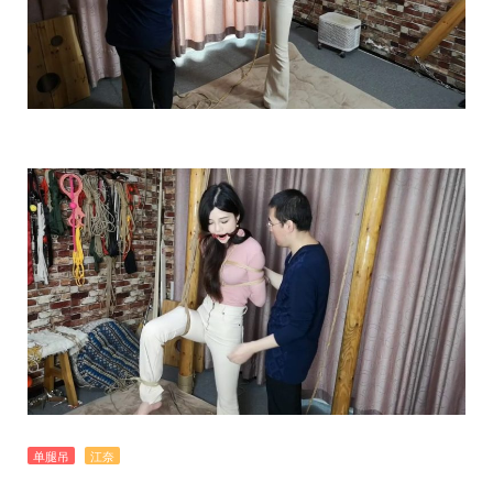
单腿吊
江奈