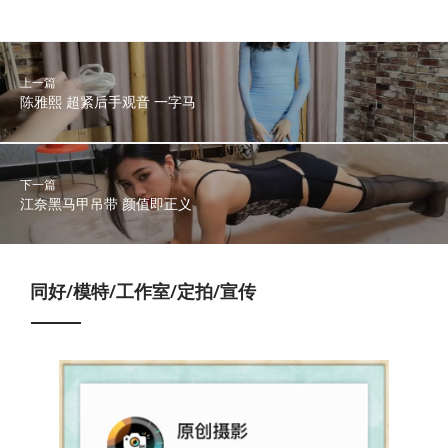
上一篇
陈雅熙 超紧后手观音 一字马
下一篇
江奈黑马甲吊带 颜值即正义
同好/模特/工作室/定拍/宣传