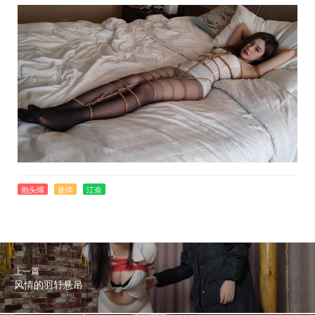
抱头缚
挠痒
江奈
上一篇
风情的羽轩悬吊