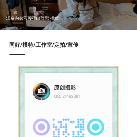
下一篇
江奈内衣弯腰和白肚兜 桃缚
同好/模特/工作室/定拍/宣传