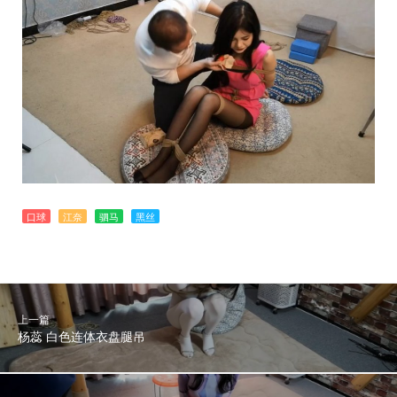
口球
江奈
驷马
黑丝
上一篇
杨蕊 白色连体衣盘腿吊