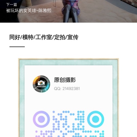
下一篇
被玩坏的女英雄~陈雅熙
同好/模特/工作室/定拍/宣传