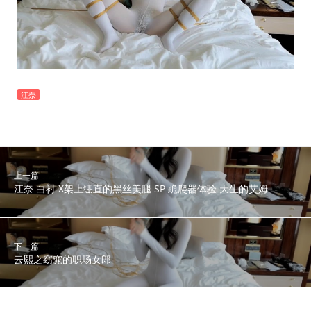
江奈
上一篇
江奈 白衬 X架上绷直的黑丝美腿 SP 跪爬器体验 天生的艾姆
下一篇
云熙之窈窕的职场女郎