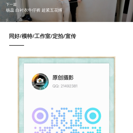
下一篇
杨蕊 白衬衣牛仔裤 超紧五花缚
同好/模特/工作室/定拍/宣传