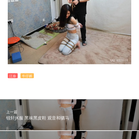
江奈
牛仔裤
上一篇
锐轩JK服 黑袜黑皮鞋 观音和驷马