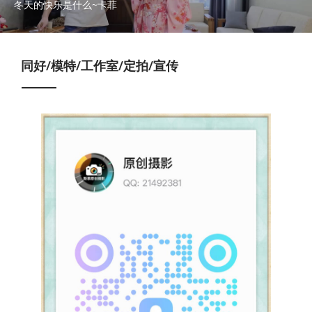
冬天的快乐是什么~卡菲
同好/模特/工作室/定拍/宣传