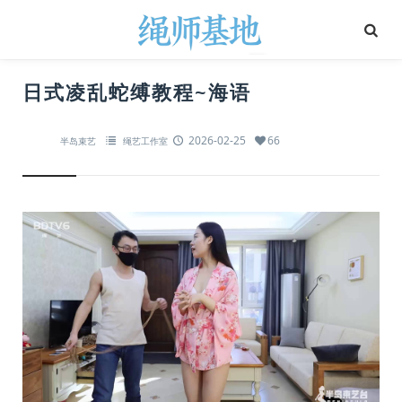
日式凌乱蛇缚教程~海语
2026-02-25
66
半岛束艺
绳艺工作室