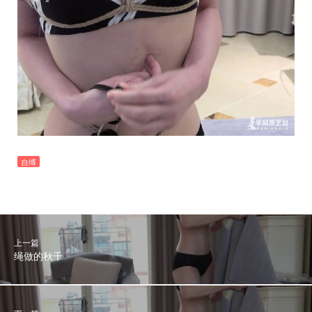
自缚
上一篇
绳做的秋千