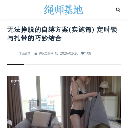
无法挣脱的自缚方案(实施篇) 定时锁
与扎带的巧妙结合
2026-02-26
108
半岛束艺
绳艺工作室