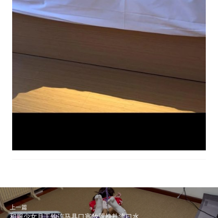
上一篇
和服少女月工钩连马具口塞放置挣扎流口水