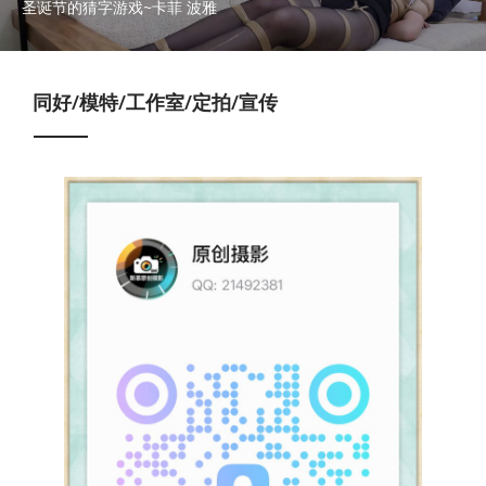
圣诞节的猜字游戏~卡菲 波雅
同好/模特/工作室/定拍/宣传