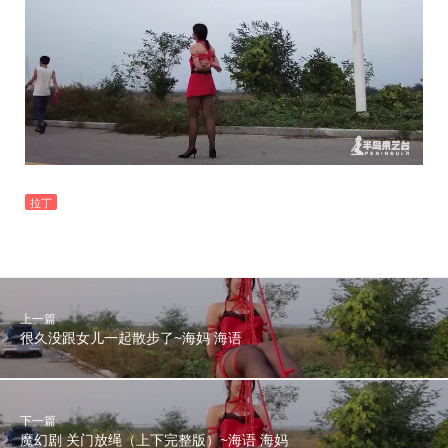
拉丁
上一篇
很久没跟女儿一起散步了~海妈 海语
下一篇
魔幻剧 关门放绳（上下完整版）~海语 海妈