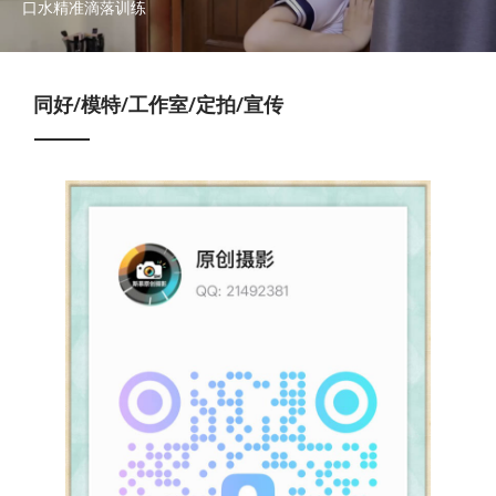
口水精准滴落训练
同好/模特/工作室/定拍/宣传