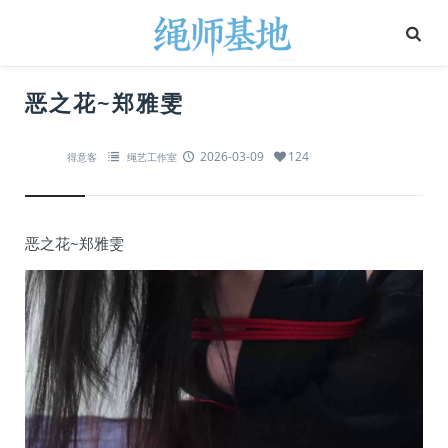
恶之花~郑雅雯
2026-03-09
124
得意客
绳艺工作室
恶之花~郑雅雯