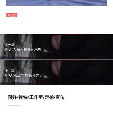
郑雅雯
上一篇
恶之花 骄横校花孙木恩
下一篇
BD无限公司 探员蒋思琪
同好/模特/工作室/定拍/宣传