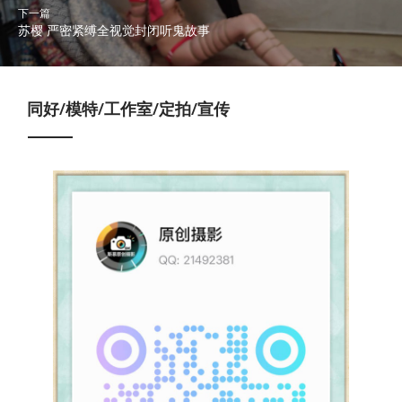
下一篇
苏樱 严密紧缚全视觉封闭听鬼故事
同好/模特/工作室/定拍/宣传