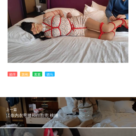
挠痒
旗袍
素素
驷马
上一篇
江奈内衣弯腰和白肚兜 桃缚