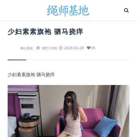
少妇素素旗袍 驷马挠痒
2026-02-28
95
随心原创
绳艺工作室
少妇素素旗袍 驷马挠痒