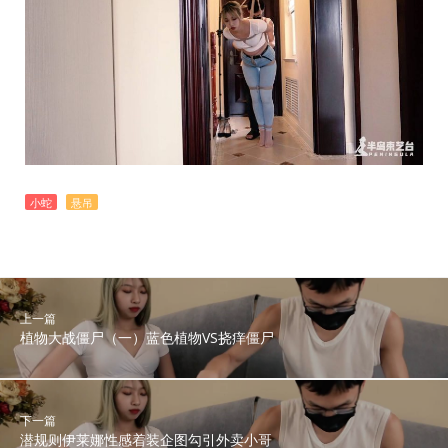
小蛇
悬吊
上一篇
植物大战僵尸（一）蓝色植物VS挠痒僵尸
下一篇
潜规则伊莱娜性感着装企图勾引外卖小哥