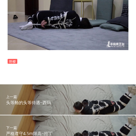
野樱
上一篇
头等舱的头等待遇~西玛
下一篇
严格遵守4.5m限高~拉丁