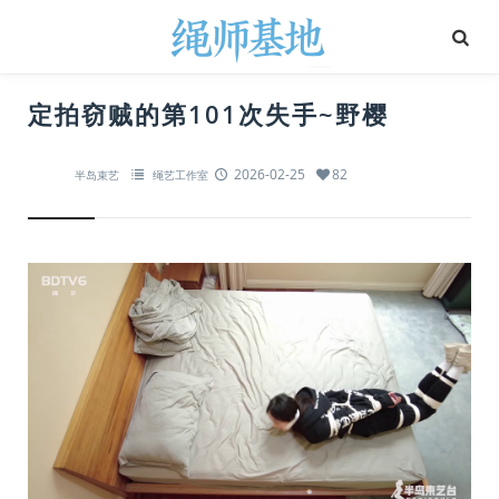
定拍窃贼的第101次失手~野樱
2026-02-25
82
半岛束艺
绳艺工作室