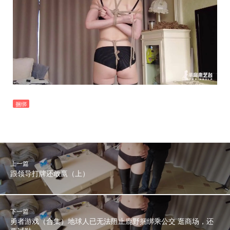
捆绑
上一篇
跟领导打牌还敢赢（上）
下一篇
勇者游戏（合集）地球人已无法阻止鹿野捆绑乘公交 逛商场，还