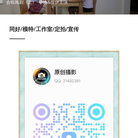
合租闹剧（上）~小晚&佐伊主演
同好/模特/工作室/定拍/宣传