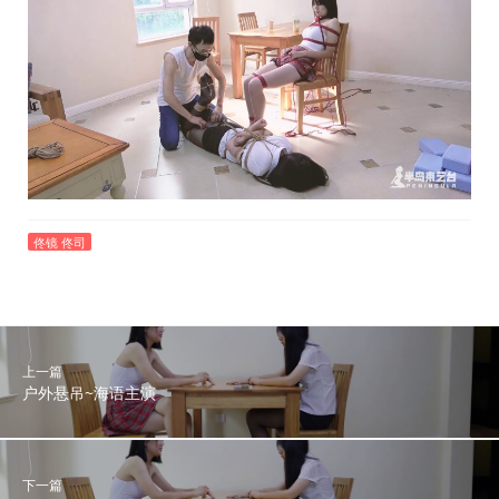
佟镜 佟司
上一篇
户外悬吊~海语主演
下一篇