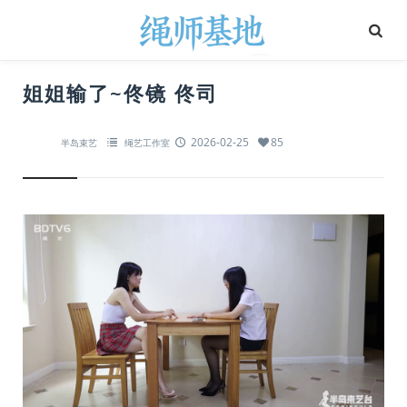
姐姐输了~佟镜 佟司
2026-02-25
85
半岛束艺
绳艺工作室