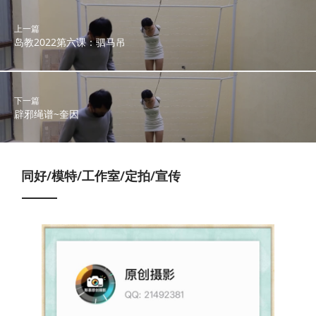
上一篇
岛教2022第六课：驷马吊
下一篇
辟邪绳谱~奎因
同好/模特/工作室/定拍/宣传