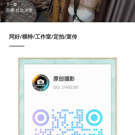
下一篇
苏樱 红边吊带
同好/模特/工作室/定拍/宣传