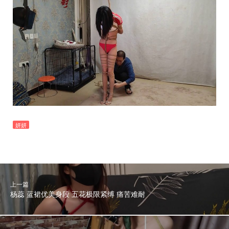
妍妍
上一篇
杨蕊 蓝裙优美身段 五花极限紧缚 痛苦难耐