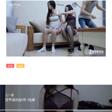
卡菲
海语
上一篇
背带裙的妙用~缇娜