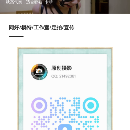
秋高气爽，适合晾被~卡菲
同好/模特/工作室/定拍/宣传