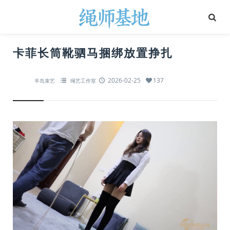
卡菲长筒靴驷马捆绑放置挣扎
2026-02-25
137
半岛束艺
绳艺工作室