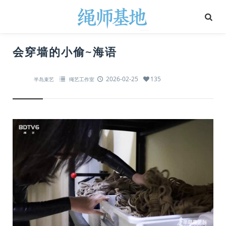
会穿墙的小偷~海语
2026-02-25
135
半岛束艺
绳艺工作室