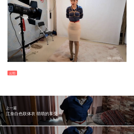
云熙
上一篇
江奈白色联体衣 萌萌的享受