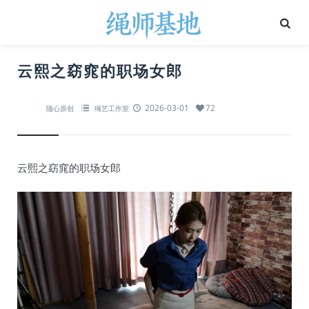
云熙之窈窕的职场女郎
2026-03-01
72
随心原创
绳艺工作室
云熙之窈窕的职场女郎