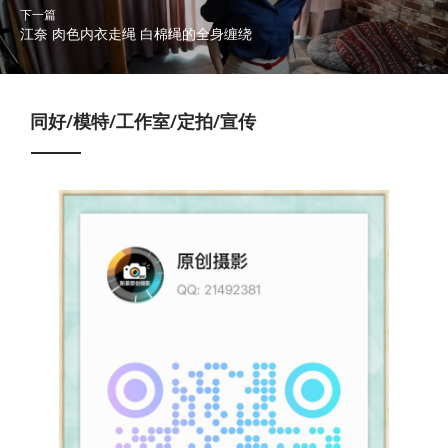
下一篇
江奈 肉色内衣走绳 白棉绳的全身缠绕
同好/模特/工作室/定拍/宣传