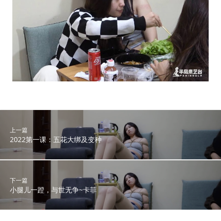
上一篇
2022第一课：五花大绑及变种
下一篇
小腿儿一蹬，与世无争~卡菲