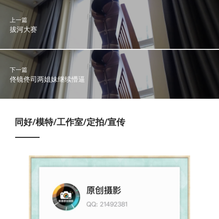
上一篇
拔河大赛
下一篇
佟镜佟司两姐妹继续懵逼
同好/模特/工作室/定拍/宣传