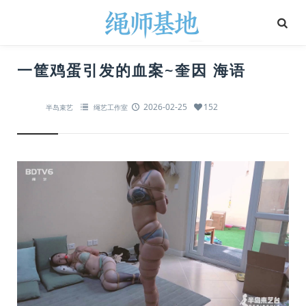
一筐鸡蛋引发的血案~奎因 海语
2026-02-25
152
半岛束艺
绳艺工作室