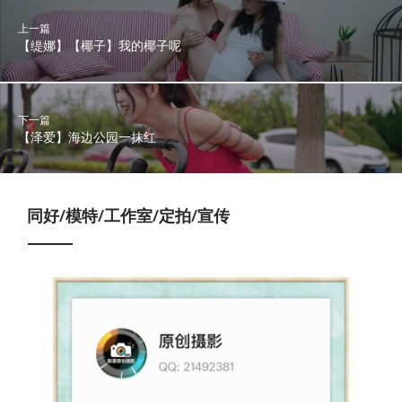
上一篇
【缇娜】【椰子】我的椰子呢
下一篇
【泽爱】海边公园一抹红
同好/模特/工作室/定拍/宣传