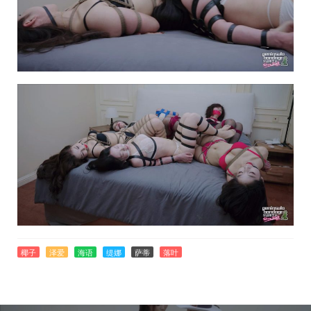
椰子
泽爱
海语
缇娜
萨蒂
落叶