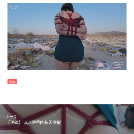
缇娜
上一篇
【佟镜】 真.S萨蒂的基因觉醒