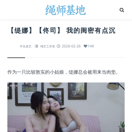
【缇娜】【佟司】 我的闺密有点沉
2026-02-26
149
半岛束艺
绳艺工作室
作为一只比较敦实的小姑娘，缇娜总会被用来当肉垫。