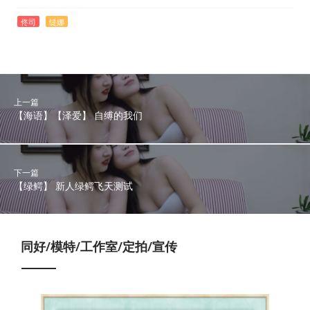
佟司
缇娜
上一篇
【海语】【泽爱】 自缚的我们
下一篇
【绿鳄】 新人绿鳄飞天测试
同好/模特/工作室/定拍/宣传